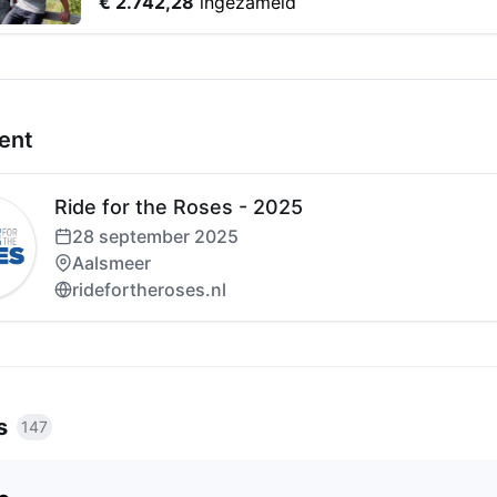
€ 2.742,28
ingezameld
ent
Ride for the Roses - 2025
28 september 2025
Aalsmeer
ridefortheroses.nl
s
147