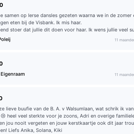
00
ge samen op Ierse dansles gezeten waarna we in de zomer 
ingen eten bij de Visbank. Ik mis haar.
end stoer dat jullie dit doen voor haar. Ik wens jullie veel s
oleij
11 maande
0
 Eigenraam
11 maande
0
e lieve buufie van de B. A. v Walsumlaan, wat schrik ik van
 😢 heel veel sterkte voor je zoons, Adri en overige familiel
len jou nooit vergeten en jouw kerstkaartje ook dit jaar tr
n! Liefs Anika, Solana, Kiki