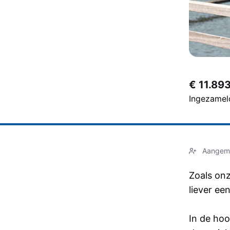
€ 11.893
Ingezameld
Aangema
Zoals on
liever ee
In de hoo