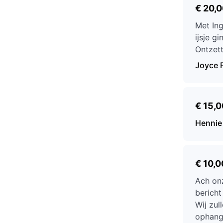
€ 20,
Met In
ijsje g
Ontzett
Joyce P
€ 15,0
Hennie
€ 10,0
Ach onz
bericht
Wij zul
ophange