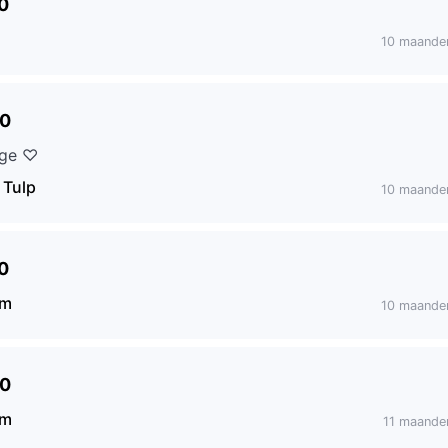
0
10 maande
00
nge ♡
 Tulp
10 maande
0
em
10 maande
00
em
11 maande