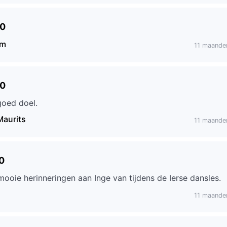
00
em
11 maande
00
goed doel.
Maurits
11 maande
0
mooie herinneringen aan Inge van tijdens de Ierse dansles.
11 maande