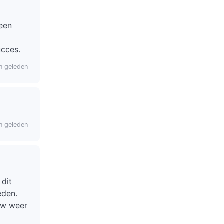
een
ucces.
n geleden
n geleden
 dit
eden.
ouw weer