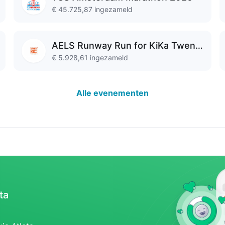
€ 45.725,87
ingezameld
AELS Runway Run for KiKa Twente by Run2Day Zwolle
€ 5.928,61
ingezameld
Alle evenementen
ta